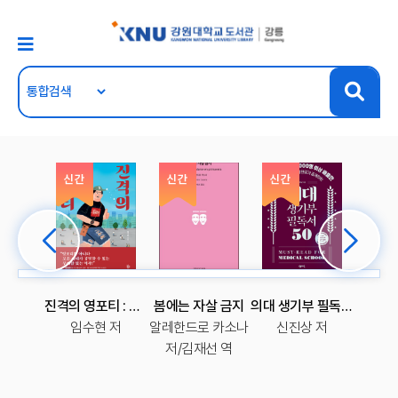
신세편 1
진격의 영포티 : 젊은 감각은 어쩌다 젊어 보이려는 안간힘이 되었을까?
봄에는 자살 금지
의대 생기부 필독서 50 : 의대 합격생만 1,000명 이상 배출한 의대 전문 컨설턴트가 공개하는
 저
임수현 저
알레한드로 카소나
신진상 저
찰스 필
저/김재선 역
봉중 